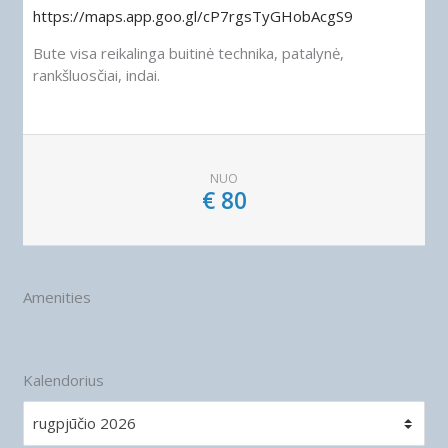
https://maps.app.goo.gl/cP7rgsTyGHobAcgS9
Bute visa reikalinga buitinė technika, patalynė,
rankšluosčiai, indai.
NUO
€
80
Amenities
Kalendorius