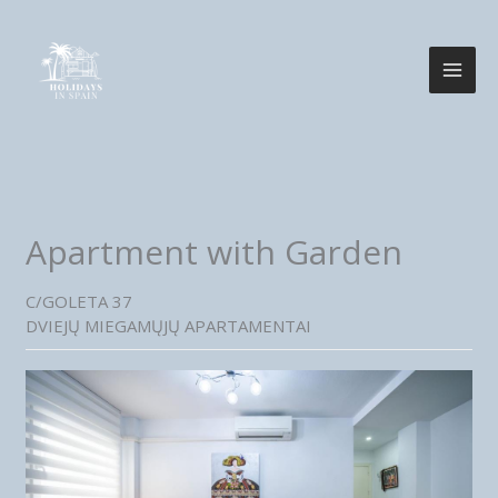
Pereiti
prie
turinio
Apartment with Garden
C/GOLETA 37
DVIEJŲ MIEGAMŲJŲ APARTAMENTAI