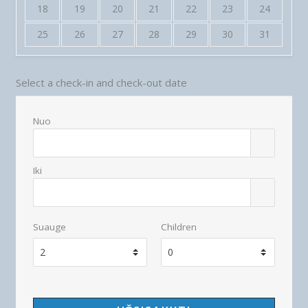
18
19
20
21
22
23
24
25
26
27
28
29
30
31
Select a check-in and check-out date
Nuo
Iki
Suauge
Children