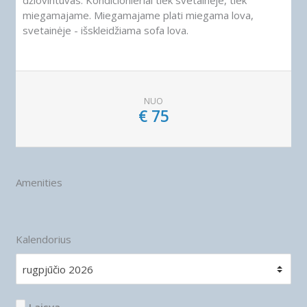
džiovintuvas. Kondicionieriai tiek svetainėje, tiek
miegamajame. Miegamajame plati miegama lova,
svetainėje - išskleidžiama sofa lova.
NUO
€
75
Amenities
Kalendorius