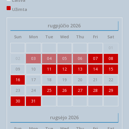
Laisva
Užimta
rugpjūčio
2026
Sun
Mon
Tue
Wed
Thu
Fri
Sat
01
02
03
04
05
06
07
08
09
10
11
12
13
14
15
16
17
18
19
20
21
22
23
24
25
26
27
28
29
30
31
rugsėjo
2026
Sun
Mon
Tue
Wed
Thu
Fri
Sat