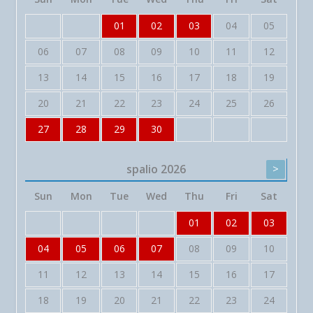
01
02
03
04
05
06
07
08
09
10
11
12
13
14
15
16
17
18
19
20
21
22
23
24
25
26
27
28
29
30
spalio
2026
>
Sun
Mon
Tue
Wed
Thu
Fri
Sat
01
02
03
04
05
06
07
08
09
10
11
12
13
14
15
16
17
18
19
20
21
22
23
24