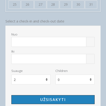
25
26
27
28
29
30
31
Select a check-in and check-out date
Nuo
Iki
Suauge
Children