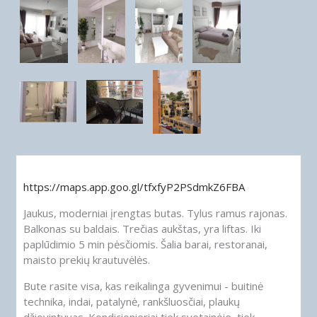
https://maps.app.goo.gl/tfxfyP2PSdmkZ6FBA
Jaukus, moderniai įrengtas butas. Tylus ramus rajonas.
Balkonas su baldais. Trečias aukštas, yra liftas. Iki
paplūdimio 5 min pėsčiomis. Šalia barai, restoranai,
maisto prekių krautuvėlės.
Bute rasite visa, kas reikalinga gyvenimui - buitinė
technika, indai, patalynė, rankšluosčiai, plaukų