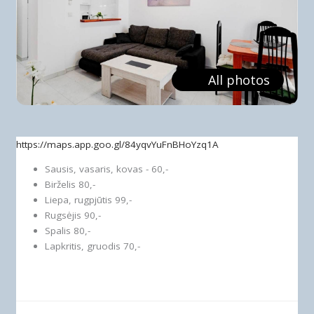
All photos
https://maps.app.goo.gl/84yqvYuFnBHoYzq1A
Sausis, vasaris, kovas - 60,-
Birželis 80,-
Liepa, rugpjūtis 99,-
Rugsėjis 90,-
Spalis 80,-
Lapkritis, gruodis 70,-