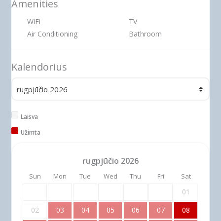
Amenities
WiFi
TV
Air Conditioning
Bathroom
Kalendorius
Laisva
Užimta
rugpjūčio
2026
Sun
Mon
Tue
Wed
Thu
Fri
Sat
01
02
03
04
05
06
07
08