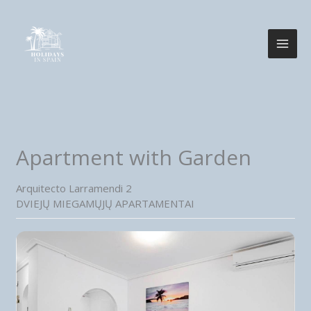
Pereiti
prie
turinio
Apartment with Garden
Arquitecto Larramendi 2
DVIEJŲ MIEGAMŲJŲ APARTAMENTAI