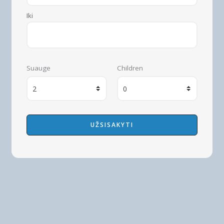
Iki
Suauge
Children